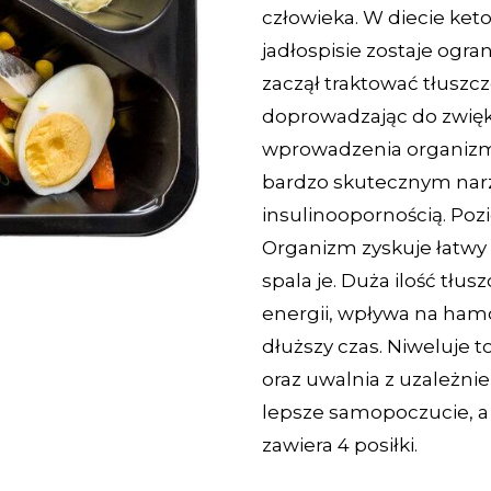
człowieka. W diecie k
jadłospisie zostaje ogr
zaczął traktować tłuszcz
doprowadzając do zwięks
wprowadzenia organizmu 
bardzo skutecznym narzę
insulinoopornością. Poz
Organizm zyskuje łatwy
spala je. Duża ilość tłu
energii, wpływa na hamo
dłuższy czas. Niweluje 
oraz uwalnia z uzależni
lepsze samopoczucie, a c
zawiera 4 posiłki.