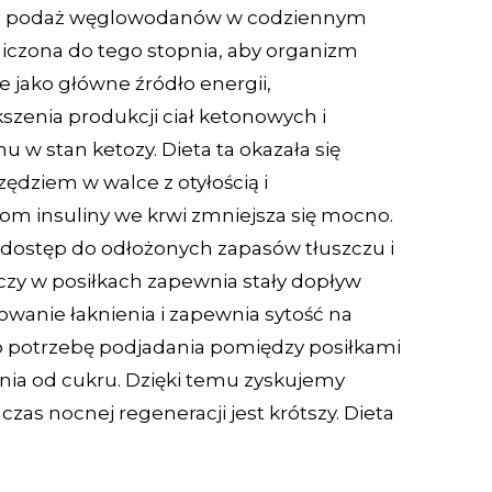
eto podaż węglowodanów w codziennym
aniczona do tego stopnia, aby organizm
e jako główne źródło energii,
zenia produkcji ciał ketonowych i
w stan ketozy. Dieta ta okazała się
dziem w walce z otyłością i
iom insuliny we krwi zmniejsza się mocno.
 dostęp do odłożonych zapasów tłuszczu i
szczy w posiłkach zapewnia stały dopływ
wanie łaknienia i zapewnia sytość na
to potrzebę podjadania pomiędzy posiłkami
enia od cukru. Dzięki temu zyskujemy
zas nocnej regeneracji jest krótszy. Dieta